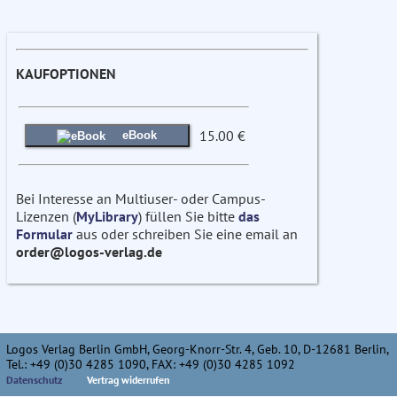
KAUFOPTIONEN
15.00 €
eBook
Bei Interesse an Multiuser- oder Campus-
Lizenzen (
MyLibrary
) füllen Sie bitte
das
Formular
aus oder schreiben Sie eine email an
order@logos-verlag.de
Logos Verlag Berlin GmbH, Georg-Knorr-Str. 4, Geb. 10, D-12681 Berlin,
Tel.: +49 (0)30 4285 1090, FAX: +49 (0)30 4285 1092
Datenschutz
Vertrag widerrufen