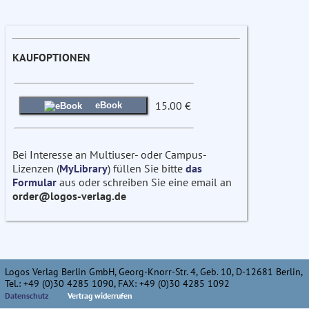
KAUFOPTIONEN
15.00 €
eBook
Bei Interesse an Multiuser- oder Campus-
Lizenzen (
MyLibrary
) füllen Sie bitte
das
Formular
aus oder schreiben Sie eine email an
order@logos-verlag.de
Logos Verlag Berlin GmbH, Georg-Knorr-Str. 4, Geb. 10, D-12681 Berlin,
Tel.: +49 (0)30 4285 1090, FAX: +49 (0)30 4285 1092
Datenschutz
Vertrag widerrufen