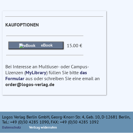
KAUFOPTIONEN
15.00 €
eBook
Bei Interesse an Multiuser- oder Campus-
Lizenzen (
MyLibrary
) füllen Sie bitte
das
Formular
aus oder schreiben Sie eine email an
order@logos-verlag.de
Logos Verlag Berlin GmbH, Georg-Knorr-Str. 4, Geb. 10, D-12681 Berlin,
Tel.: +49 (0)30 4285 1090, FAX: +49 (0)30 4285 1092
Datenschutz
Vertrag widerrufen