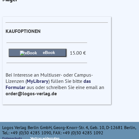
KAUFOPTIONEN
15.00 €
eBook
Bei Interesse an Multiuser- oder Campus-
Lizenzen (
MyLibrary
) füllen Sie bitte
das
Formular
aus oder schreiben Sie eine email an
order@logos-verlag.de
Logos Verlag Berlin GmbH, Georg-Knorr-Str. 4, Geb. 10, D-12681 Berlin,
Tel.: +49 (0)30 4285 1090, FAX: +49 (0)30 4285 1092
Datenschutz
Vertrag widerrufen