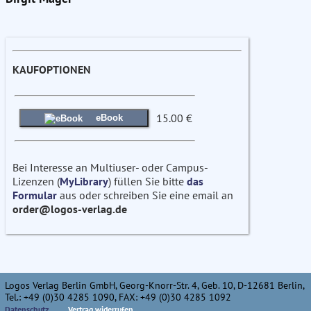
KAUFOPTIONEN
15.00 €
eBook
Bei Interesse an Multiuser- oder Campus-
Lizenzen (
MyLibrary
) füllen Sie bitte
das
Formular
aus oder schreiben Sie eine email an
order@logos-verlag.de
Logos Verlag Berlin GmbH, Georg-Knorr-Str. 4, Geb. 10, D-12681 Berlin,
Tel.: +49 (0)30 4285 1090, FAX: +49 (0)30 4285 1092
Datenschutz
Vertrag widerrufen