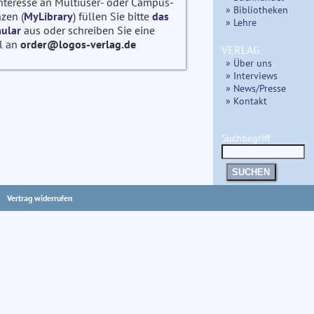
Interesse an Multiuser- oder Campus-
» Bibliotheken
zen (
MyLibrary
) füllen Sie bitte
das
» Lehre
ular
aus oder schreiben Sie eine
l an
order@logos-verlag.de
VERLAG
» Über uns
» Interviews
» News/Presse
» Kontakt
Suchbegriff
SUCHEN
Vertrag widerrufen