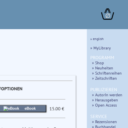
∅
» english
» MyLibrary
PROGRAMM
» Shop
» Neuheiten
» Schriftenreihen
» Zeitschriften
FOPTIONEN
PUBLIZIEREN
» AutorIn werden
» Herausgeben
» Open Access
15.00 €
eBook
SERVICE
» Rezensionen
» Buchhandel