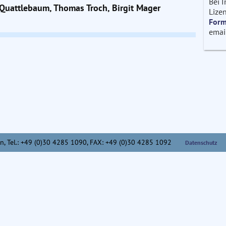
Bei 
ck Quattlebaum, Thomas Troch, Birgit Mager
Lizen
Form
emai
n,
Tel.: +49 (0)30 4285 1090, FAX: +49 (0)30 4285 1092
Datenschutz