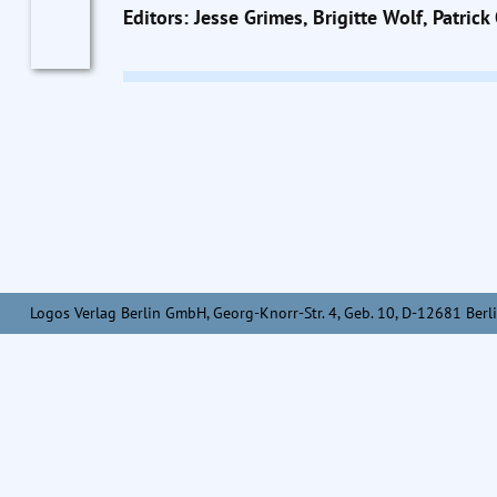
Editors: Jesse Grimes, Brigitte Wolf, Patri
Logos Verlag Berlin GmbH, Georg-Knorr-Str. 4, Geb. 10, D-12681 Berli