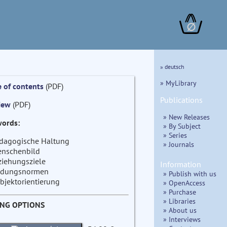
∅
» deutsch
» MyLibrary
e of contents
(PDF)
Publications
iew
(PDF)
» New Releases
ords:
» By Subject
» Series
dagogische Haltung
» Journals
nschenbild
ziehungsziele
Information
ldungsnormen
» Publish with us
bjektorientierung
» OpenAccess
» Purchase
» Libraries
ING OPTIONS
» About us
» Interviews