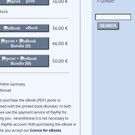
» Contact
36.00 €
print
stock
SEARCH
36.00 €
eBook
+
46.00 €
Bundle (D)
+
50.00 €
Bundle (W)
 Within Germany
 Abroad
an purchase the eBook (PDF) alone or
ed with the printed book (Bundle). In both
we use the payment service of PayPal for
ng you - nevertheless it is not necessary to
 PayPal-account. With purchasing the eBook or
le you accept our
licence for eBooks
.