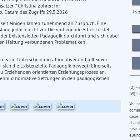
tzen.” Christina Zöhrer; In:
in 
p, Datum des Zugriffs 29.5.2026
 seit einigen Jahren zunehmend an Zuspruch. Eine
ang jedoch nicht vor. Die vorliegende Arbeit leistet
se der Existenziellen Pädagogik durchführt und sich dabei
chen Haltung verbundenen Problematiken
sters zur Unterscheidung affirmativer und reflexiver
sich die Existenzielle Pädagogik bewegt: Einerseits
zu Erziehenden orientierten Erziehungsprozess an.
chenbild normative Setzungen in den pädagogischen
(D) =
(W) =
You c
combin
cases 
chargi
have a
eBund