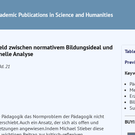
ademic Publications in Science and Humanities
feld zwischen normativem Bildungsideal und
Tabl
nelle Analyse
Prev
Bd. 21
Keyw
Pä
Me
Er
Bi
Su
elle Pädagogik das Normproblem der Pädagogik nicht
BUY
rschiebt. Auch ein Ansatz, der sich als offen und
ussetzungen angewiesen.Indem Michael Stieber diese
 wichtigen Beitrag zur kritisch-reflexiven