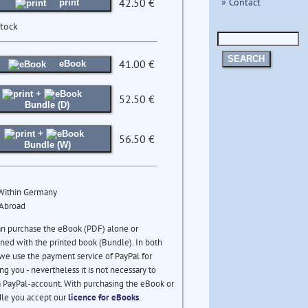
» Contact
42.50 €
print
stock
SEARCH
41.00 €
eBook
+
52.50 €
Bundle (D)
+
56.50 €
Bundle (W)
 Within Germany
 Abroad
an purchase the eBook (PDF) alone or
ed with the printed book (Bundle). In both
we use the payment service of PayPal for
ng you - nevertheless it is not necessary to
 PayPal-account. With purchasing the eBook or
le you accept our
licence for eBooks
.