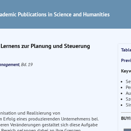
ademic Publications in Science and Humanities
 Lernens zur Planung und Steuerung
Tabl
Prev
Management
, Bd. 19
Keyw
Se
Pe
Au
Sz
Si
nisation und Realisierung von
BUY
 Erfolg eines produzierenden Unternehmens bei.
eren Veränderungen gestaltet sich diese Aufgabe
ereich gelangen dabei an ihre Grenzen.