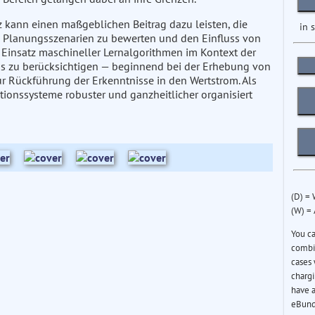
nz kann einen maßgeblichen Beitrag dazu leisten, die
in 
 Planungsszenarien zu bewerten und den Einfluss von
 Einsatz maschineller Lernalgorithmen im Kontext der
ss zu berücksichtigen — beginnend bei der Erhebung von
ur Rückführung der Erkenntnisse in den Wertstrom. Als
onssysteme robuster und ganzheitlicher organisiert
(D) =
(W) =
You c
combin
cases 
chargi
have a
eBund