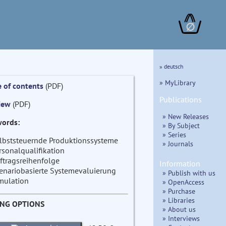
∅
» deutsch
» MyLibrary
e of contents
(PDF)
Publications
iew
(PDF)
» New Releases
ords:
» By Subject
» Series
lbststeuernde Produktionssysteme
» Journals
rsonalqualifikation
ftragsreihenfolge
Information
enariobasierte Systemevaluierung
» Publish with us
mulation
» OpenAccess
» Purchase
» Libraries
ING OPTIONS
» About us
» Interviews