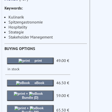
Keywords:
Kulinarik
Spitzengastronomie
Hospitality
Strategie
Stakeholder Manegement
BUYING OPTIONS
49.00 €
print
in stock
46.50 €
eBook
+
59.00 €
Bundle (D)
+
65.50 €