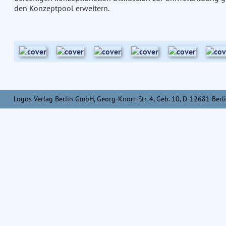
den Konzeptpool erweitern.
Logos Verlag Berlin GmbH, Georg-Knorr-Str. 4, Geb. 10, D-12681 Berli