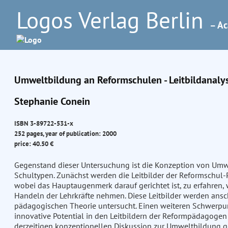
Logos Verlag Berlin
– Ac
Umweltbildung an Reformschulen - Leitbildanaly
Stephanie Conein
ISBN 3-89722-531-x
252 pages, year of publication: 2000
price: 40.50 €
Gegenstand dieser Untersuchung ist die Konzeption von Umw
Schultypen. Zunächst werden die Leitbilder der Reformschul
wobei das Hauptaugenmerk darauf gerichtet ist, zu erfahren,
Handeln der Lehrkräfte nehmen. Diese Leitbilder werden ansc
pädagogischen Theorie untersucht. Einen weiteren Schwerpunk
innovative Potential in den Leitbildern der Reformpädagogen 
derzeitigen konzeptionellen Diskussion zur Umweltbildung g