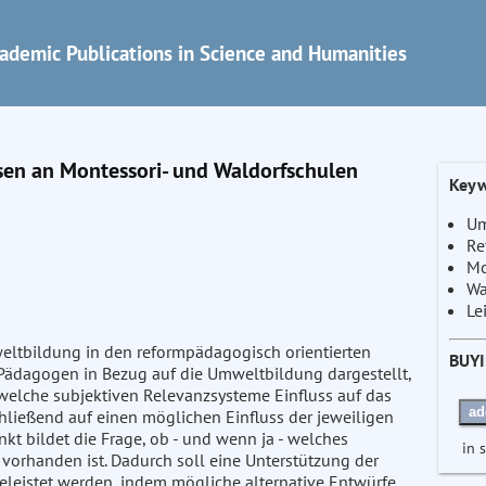
ademic Publications in Science and Humanities
sen an Montessori- und Waldorfschulen
Keyw
Um
Re
Mo
Wa
Le
eltbildung in den reformpädagogisch orientierten
BUY
-Pädagogen in Bezug auf die Umweltbildung dargestellt,
 welche subjektiven Relevanzsysteme Einfluss auf das
ad
hließend auf einen möglichen Einfluss der jeweiligen
t bildet die Frage, ob - und wenn ja - welches
in 
vorhanden ist. Dadurch soll eine Unterstützung der
eleistet werden, indem mögliche alternative Entwürfe