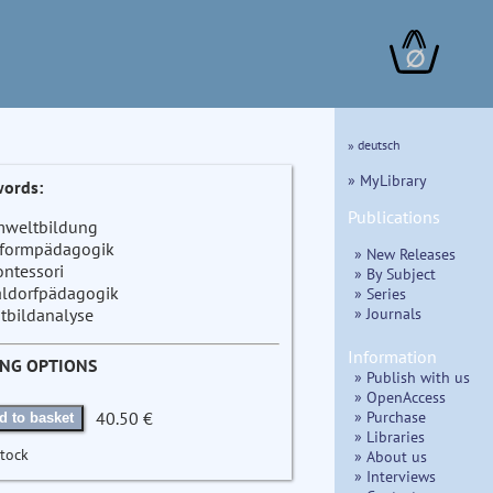
∅
» deutsch
» MyLibrary
ords:
Publications
weltbildung
formpädagogik
» New Releases
ntessori
» By Subject
ldorfpädagogik
» Series
» Journals
itbildanalyse
Information
ING OPTIONS
» Publish with us
» OpenAccess
» Purchase
40.50 €
d to basket
» Libraries
stock
» About us
» Interviews