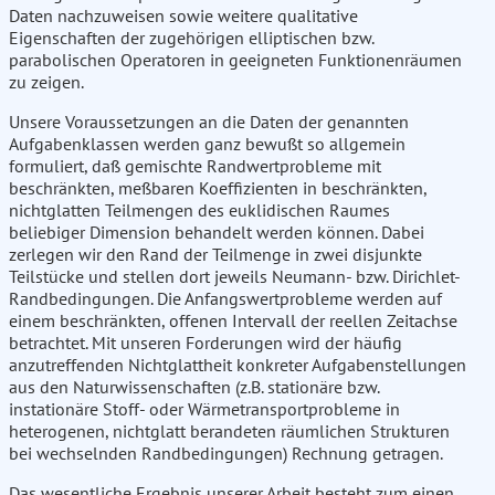
Daten nachzuweisen sowie weitere qualitative
Eigenschaften der zugehörigen elliptischen bzw.
parabolischen Operatoren in geeigneten Funktionenräumen
zu zeigen.
Unsere Voraussetzungen an die Daten der genannten
Aufgabenklassen werden ganz bewußt so allgemein
formuliert, daß gemischte Randwertprobleme mit
beschränkten, meßbaren Koeffizienten in beschränkten,
nichtglatten Teilmengen des euklidischen Raumes
beliebiger Dimension behandelt werden können. Dabei
zerlegen wir den Rand der Teilmenge in zwei disjunkte
Teilstücke und stellen dort jeweils Neumann- bzw. Dirichlet-
Randbedingungen. Die Anfangswertprobleme werden auf
einem beschränkten, offenen Intervall der reellen Zeitachse
betrachtet. Mit unseren Forderungen wird der häufig
anzutreffenden Nichtglattheit konkreter Aufgabenstellungen
aus den Naturwissenschaften (z.B. stationäre bzw.
instationäre Stoff- oder Wärmetransportprobleme in
heterogenen, nichtglatt berandeten räumlichen Strukturen
bei wechselnden Randbedingungen) Rechnung getragen.
Das wesentliche Ergebnis unserer Arbeit besteht zum einen