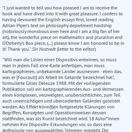
"I just wanted to tell you how pleased I am to receive the
book and have dived into it with great pleasure. I confess to
having devoured the English essays first, loved reading
Adrian Piper's text on philosophy department hardship
(notoriously monstrous over here and I am a big fan of her
art), the wonderful piece on mathematics and pluralism and
O'Doherty's Box piece, (...) please know I am honored to be in
it! Thank you."
Siri Hustvedt
(letter to the editor)
"Will man die Linien eines Dispositivs entwirren, so muss
man in jedem Fall eine Karte anfertigen, man muss
kartographieren, unbekannte Länder ausmessen - eben das,
was er [Foucault] als 'Arbeit im Gelände' bezeichnet hat",
formulierte Gilles Deleuze 1988. Mit der vorliegenden
Publikation soll ein kartographierendes Aus- und Vermessen
eines komplexen, verzweigten, unübersichtlichen, zum Teil
auch uneinsichtigen und übercodierten Geländes geleistet
werden. Als Effekt könn(t)en fortgesetzte Klärungen von
Begriffen, Konzepten und Operationsweisen dessen
stattfinden, was als Kunst bezeichnet wird. 18 Autor*innen
nehmen ihre Dispositiv-Erkundungen vor, so dass eine
Anthologie von ausgewählten Stimmen entsteht. Die