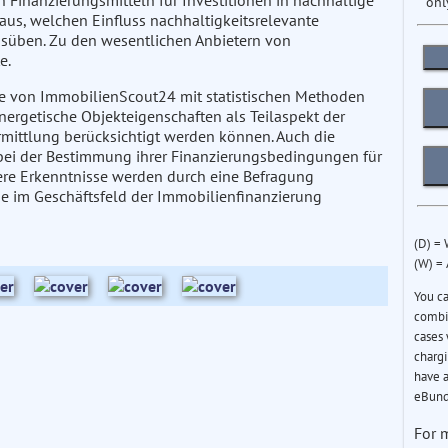
n Finanzierungsmitteln für Investitionen in nachhaltige
onl
raus, welchen Einfluss nachhaltigkeitsrelevante
süben. Zu den wesentlichen Anbietern von
e.
be von ImmobilienScout24 mit statistischen Methoden
energetische Objekteigenschaften als Teilaspekt der
rmittlung berücksichtigt werden können. Auch die
bei der Bestimmung ihrer Finanzierungsbedingungen für
ere Erkenntnisse werden durch eine Befragung
gie im Geschäftsfeld der Immobilienfinanzierung
(D) =
(W) =
You c
combin
cases 
chargi
have a
eBund
For 