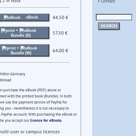
y 2 in stock
» Contact
44.50 €
eBook
SEARCH
+
57.50 €
Bundle (D)
+
64.00 €
Bundle (W)
 Within Germany
 Abroad
an purchase the eBook (PDF) alone or
ed with the printed book (Bundle). In both
we use the payment service of PayPal for
ng you - nevertheless it is not necessary to
 PayPal-account. With purchasing the eBook or
le you accept our
licence for eBooks
.
multi-user or campus licences