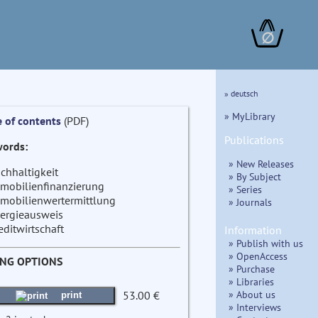
∅
» deutsch
» MyLibrary
e of contents
(PDF)
Publications
ords:
» New Releases
chhaltigkeit
» By Subject
mobilienfinanzierung
» Series
mobilienwertermittlung
» Journals
ergieausweis
editwirtschaft
Information
» Publish with us
» OpenAccess
ING OPTIONS
» Purchase
» Libraries
» About us
53.00 €
print
» Interviews