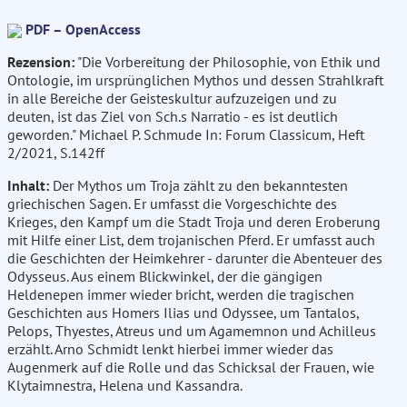
PDF – OpenAccess
Rezension:
"Die Vorbereitung der Philosophie, von Ethik und
Ontologie, im ursprünglichen Mythos und dessen Strahlkraft
in alle Bereiche der Geisteskultur aufzuzeigen und zu
deuten, ist das Ziel von Sch.s Narratio - es ist deutlich
geworden." Michael P. Schmude In: Forum Classicum, Heft
2/2021, S.142ff
Inhalt:
Der Mythos um Troja zählt zu den bekanntesten
griechischen Sagen. Er umfasst die Vorgeschichte des
Krieges, den Kampf um die Stadt Troja und deren Eroberung
mit Hilfe einer List, dem trojanischen Pferd. Er umfasst auch
die Geschichten der Heimkehrer - darunter die Abenteuer des
Odysseus. Aus einem Blickwinkel, der die gängigen
Heldenepen immer wieder bricht, werden die tragischen
Geschichten aus Homers Ilias und Odyssee, um Tantalos,
Pelops, Thyestes, Atreus und um Agamemnon und Achilleus
erzählt. Arno Schmidt lenkt hierbei immer wieder das
Augenmerk auf die Rolle und das Schicksal der Frauen, wie
Klytaimnestra, Helena und Kassandra.