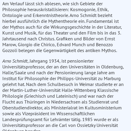
Am Verlauf lässt sich ablesen, wie sich Gebiete der
Philosophie herauskristallisieren: Kosmogonie, Ethik,
Ontologie und Erkenntnistheorie. Arno Schmidt bezieht
hierbei ausführlich die Mythentheorie ein. Fundamental ist
der Mythos auch für die Wirkungsgeschichte in der Literatur,
Kunst und Musik, für das Theater und den Film bis in das 3.
Jahrtausend nach Christus. Grafiken und Bilder von Ernst
Marow, Giorgio die Chirico, Edvard Munch und Benozzo
Gozzoli belegen die Gegenwärtigkeit des antiken Mythos.
Arno Schmidt
, Jahrgang 1934, ist pensionierter
Universitätsprofessor, der an den Universitäten in Oldenburg,
Halle/Saale und nach der Pensionierung lange Jahre am
Institut für Philosophie der Philipps-Universität zu Marburg
gelehrt hat. Nach dem Schulbesuch in Weimar studierte er an
der Martin-Luther-Universität Halle-Wittenberg Klassische
Philologie (Griechisch und Lateinisch) und war nach der
Flucht aus Thüringen in Niedersachsen als Studienrat und
Oberstudiendirektor, als Ministerialrat im Kultusministerium
sowie als Vizepräsident im Wissenschaftlichen
Landesprüfungsamt für Lehrämter tätig. 1985 wurde er als
Universitätsprofessor an die Carl von Ossietzky Universität