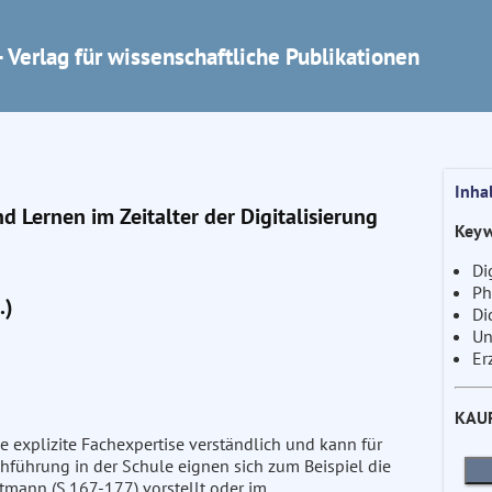
 Verlag für wissenschaftliche Publikationen
Inha
 Lernen im Zeitalter der Digitalisierung
Keyw
Di
Ph
.)
Di
Un
Er
KAU
e explizite Fachexpertise verständlich und kann für
hführung in der Schule eignen sich zum Beispiel die
utmann (S.167-177) vorstellt oder im