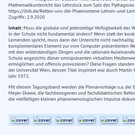
Mathematikunterricht das Lehrstück zum Satz des Pythagoras v
https://lbib.de/Retten-uns-die-Phaenomene-Lehren-und-Lern
Zugriffs: 2.9.2020
Inhalt:
Muss die globale und jederzeitige Verfügbarkeit des W
in der Schule nicht fundamental ändern? Wenn statt der kon
Lernenden spricht, muss dann der Unterricht nicht nachhalti
komplementäres Element zur vom Computer präsentierten Welt
mit den widerständigen Dingen und die rationale Auseinander
Schule angesichts dieser omnipräsenten virtuellen Medienwe
ermöglichen und offensiv provozieren? Diese Fragen stande
der Universität Wien, dessen Titel inspiriert war durch Mart
Jahr 1972.
Mit diesem Tagungsband werden die Plenarvorträge u.a. der 
Meyer-Drawe, die fachbezogenen und fachdidaktischen Refera
die vielfältigen kleinen phänomenologischen Impulse dokum