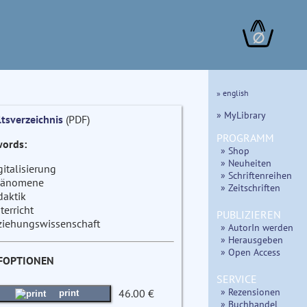
∅
» english
» MyLibrary
ltsverzeichnis
(PDF)
PROGRAMM
ords:
» Shop
» Neuheiten
gitalisierung
» Schriftenreihen
änomene
» Zeitschriften
daktik
terricht
PUBLIZIEREN
ziehungswissenschaft
» AutorIn werden
» Herausgeben
» Open Access
FOPTIONEN
SERVICE
» Rezensionen
46.00 €
print
» Buchhandel