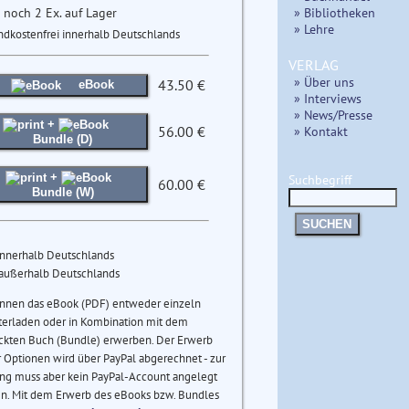
 noch 2 Ex. auf Lager
» Bibliotheken
» Lehre
ndkostenfrei innerhalb Deutschlands
VERLAG
» Über uns
43.50 €
eBook
» Interviews
» News/Presse
+
56.00 €
» Kontakt
Bundle (D)
+
Suchbegriff
60.00 €
Bundle (W)
SUCHEN
innerhalb Deutschlands
 außerhalb Deutschlands
önnen das eBook (PDF) entweder einzeln
terladen oder in Kombination mit dem
ckten Buch (Bundle) erwerben. Der Erwerb
 Optionen wird über PayPal abgerechnet - zur
ng muss aber kein PayPal-Account angelegt
n. Mit dem Erwerb des eBooks bzw. Bundles