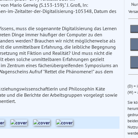
Nur
on Mario Gerwig (S.153-159)." J. Groß, In:
en-im-Zeitalter-der-Digitalisierung-105348, Datum des
Versa
issens, muss die sogenannte Digitalisierung das Lernen
kreten Dinge immer häufiger der Computer zu den
g anders werden? Brauchen wir nicht möglicherweise als
 die unmittelbare Erfahrung, die leibliche Begegnung
setzung mit Fiktion und Realität? Und muss nicht die
lt eben solche unmittelbaren Erfahrungen gezielt
n im Zentrum eines fächerübergreifenden Symposiums an
in Wagenscheins Aufruf "Rettet die Phänomene!" aus dem
(D) = 
Erziehungswissenschaftlerin und Philosophin Käte
(W) =
te und die Berichte der Arbeitsgruppen vorgelegt sowie
entiert.
Sie k
herun
gedru
beider
Nutzu
werde