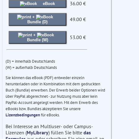
36.00 €
eBook
+
49.00 €
Bundle (D)
+
53.00 €
Bundle (W)
(D) = innerhalb Deutschlands
(W) = außerhalb Deutschlands
Sie können das eBook (PDF) entweder einzeln
herunterladen oder in Kombination mit dem gedruckten
Buch (Bundle) erwerben. Der Erwerb beider Optionen wird
über PayPal abgerechnet - zur Nutzung muss aber kein
PayPal-Account angelegt werden. Mit dem Erwerb des
eBooks bzw. Bundles akzeptieren Sie unsere
Lizenzbedingungen
für eBooks.
Bei Interesse an Multiuser- oder Campus-
Lizenzen (
MyLibrary
) füllen Sie bitte
das
Formular
aus oder schreiben Sie eine email an