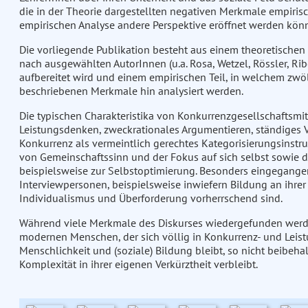
die in der Theorie dargestellten negativen Merkmale empir
empirischen Analyse andere Perspektive eröffnet werden kön
Die vorliegende Publikation besteht aus einem theoretischen 
nach ausgewählten AutorInnen (u.a. Rosa, Wetzel, Rössler, Rib
aufbereitet wird und einem empirischen Teil, in welchem zwö
beschriebenen Merkmale hin analysiert werden.
Die typischen Charakteristika von Konkurrenzgesellschaftsmit
Leistungsdenken, zweckrationales Argumentieren, ständiges 
Konkurrenz als vermeintlich gerechtes Kategorisierungsinstr
von Gemeinschaftssinn und der Fokus auf sich selbst sowie 
beispielsweise zur Selbstoptimierung. Besonders eingegange
Interviewpersonen, beispielsweise inwiefern Bildung an ihre
Individualismus und Überforderung vorherrschend sind.
Während viele Merkmale des Diskurses wiedergefunden werden
modernen Menschen, der sich völlig in Konkurrenz- und Leis
Menschlichkeit und (soziale) Bildung bleibt, so nicht beibe
Komplexität in ihrer eigenen Verkürztheit verbleibt.