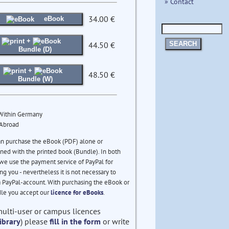
» Contact
34.00 €
eBook
+
44.50 €
SEARCH
Bundle (D)
+
48.50 €
Bundle (W)
 Within Germany
 Abroad
an purchase the eBook (PDF) alone or
ed with the printed book (Bundle). In both
we use the payment service of PayPal for
ng you - nevertheless it is not necessary to
 PayPal-account. With purchasing the eBook or
le you accept our
licence for eBooks
.
multi-user or campus licences
ibrary
) please
fill in the form
or write