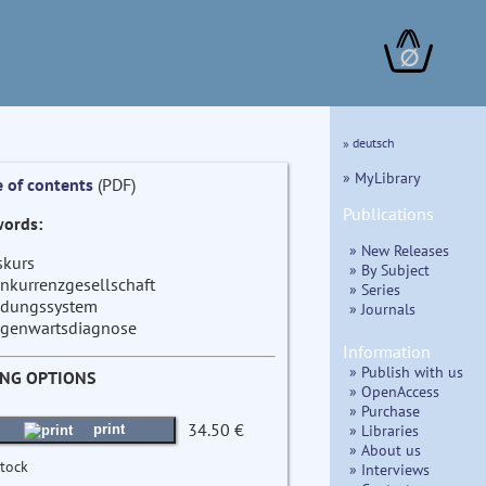
∅
» deutsch
» MyLibrary
e of contents
(PDF)
Publications
ords:
» New Releases
skurs
» By Subject
nkurrenzgesellschaft
» Series
ldungssystem
» Journals
genwartsdiagnose
Information
» Publish with us
ING OPTIONS
» OpenAccess
» Purchase
34.50 €
» Libraries
print
» About us
stock
» Interviews