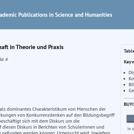
ademic Publications in Science and Humanities
aft in Theorie und Praxis
Tabl
Bd. 4
Keyw
Di
Ko
Bi
Ge
BUY
 als dominantes Charakteristikum von Menschen der
wirkungen von Konkurrenzdenken auf den Bildungsbegriff
beschäftigt sich mit dem Diskurs um die
f diesen Diskurs in Berichten von SchülerInnen und
in 
le gefunden werden können. Untersucht wird, inwiefern