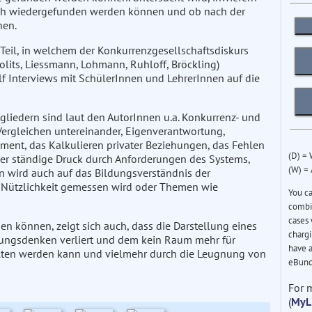
isch wiedergefunden werden können und ob nach der
nen.
Teil, in welchem der Konkurrenzgesellschaftsdiskurs
olits, Liessmann, Lohmann, Ruhloff, Bröckling)
lf Interviews mit SchülerInnen und LehrerInnen auf die
gliedern sind laut den AutorInnen u.a. Konkurrenz- und
Vergleichen untereinander, Eigenverantwortung,
ument, das Kalkulieren privater Beziehungen, das Fehlen
(D) =
der ständige Druck durch Anforderungen des Systems,
(W) =
n wird auch auf das Bildungsverständnis der
r Nützlichkeit gemessen wird oder Themen wie
You c
combin
cases 
 können, zeigt sich auch, dass die Darstellung eines
chargi
tungsdenken verliert und dem kein Raum mehr für
have a
halten werden kann und vielmehr durch die Leugnung von
eBund
For 
(
MyL