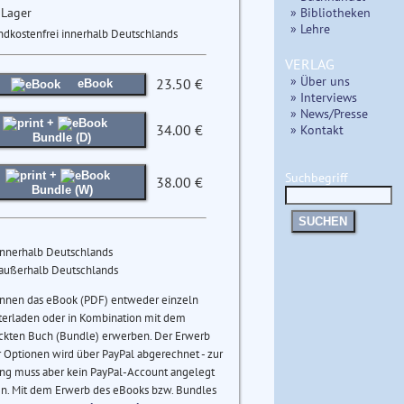
 Lager
» Bibliotheken
» Lehre
ndkostenfrei innerhalb Deutschlands
VERLAG
» Über uns
23.50 €
eBook
» Interviews
» News/Presse
+
34.00 €
» Kontakt
Bundle (D)
+
Suchbegriff
38.00 €
Bundle (W)
SUCHEN
innerhalb Deutschlands
 außerhalb Deutschlands
önnen das eBook (PDF) entweder einzeln
terladen oder in Kombination mit dem
ckten Buch (Bundle) erwerben. Der Erwerb
 Optionen wird über PayPal abgerechnet - zur
ng muss aber kein PayPal-Account angelegt
n. Mit dem Erwerb des eBooks bzw. Bundles