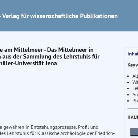
 Verlag für wissenschaftliche Publikationen
e am Mittelmeer - Das Mittelmeer in
Inha
n aus der Sammlung des Lehrstuhls für
iller-Universität Jena
Keyw
Al
Wa
Le
Ar
Ph
KAU
cke gewähren in Entstehungsprozesse, Profil und
s Lehrstuhls für Klassische Archäologie der Friedrich-