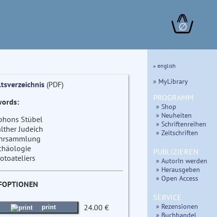
∅
» english
» MyLibrary
ltsverzeichnis
(PDF)
PROGRAMM
ords:
» Shop
» Neuheiten
phons Stübel
» Schriftenreihen
lther Judeich
» Zeitschriften
hrsammlung
chäologie
PUBLIZIEREN
otoateliers
» AutorIn werden
» Herausgeben
» Open Access
FOPTIONEN
SERVICE
» Rezensionen
24.00 €
print
» Buchhandel