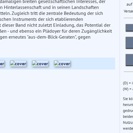
damaligen breiten gesellschaftlichen Interesses, der
auf
 Hinterlassenschaft und in seinen Landschaften
Versa
tteln. Zugleich tritt die zentrale Bedeutung der sich
chen Instruments der sich etablierenden
t dieser Band nicht zuletzt Einladung, das Potential der
en - und ebenso ein Plädoyer für deren Zugänglichkeit
egen erneutes "aus-dem-Blick-Geraten", gegen
(D) = 
(W) =
Sie k
herun
gedru
beider
Nutzu
werde