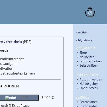
∅
» english
» MyLibrary
ltsverzeichnis
(PDF)
PROGRAMM
ords:
» Shop
» Neuheiten
emieunterricht
» Schriftenreihen
usaufgaben
» Zeitschriften
tivation
lbstreguliertes Lernen
PUBLIZIEREN
» AutorIn werden
» Herausgeben
FOPTIONEN
» Open Access
SERVICE
34.00 €
print
» Rezensionen
 noch 3 Ex. auf Lager
» Buchhandel