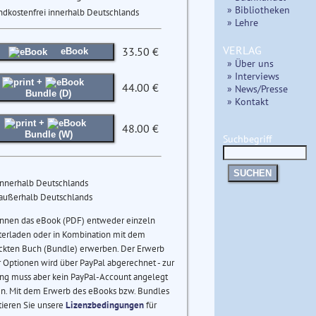
» Bibliotheken
ndkostenfrei innerhalb Deutschlands
» Lehre
VERLAG
33.50 €
eBook
» Über uns
» Interviews
+
44.00 €
» News/Presse
Bundle (D)
» Kontakt
+
48.00 €
Bundle (W)
Suchbegriff
SUCHEN
innerhalb Deutschlands
 außerhalb Deutschlands
önnen das eBook (PDF) entweder einzeln
terladen oder in Kombination mit dem
ckten Buch (Bundle) erwerben. Der Erwerb
 Optionen wird über PayPal abgerechnet - zur
ng muss aber kein PayPal-Account angelegt
n. Mit dem Erwerb des eBooks bzw. Bundles
tieren Sie unsere
Lizenzbedingungen
für