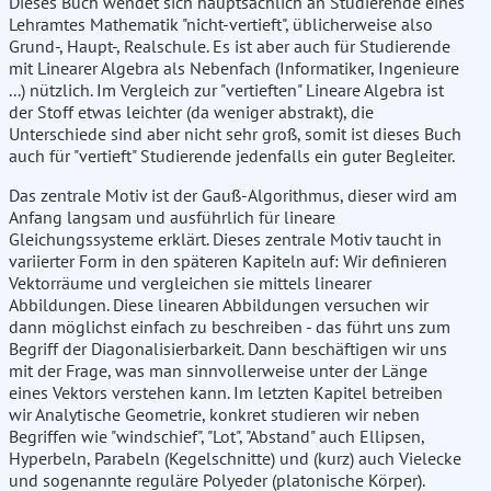
Dieses Buch wendet sich hauptsächlich an Studierende eines
Lehramtes Mathematik "nicht-vertieft", üblicherweise also
Grund-, Haupt-, Realschule. Es ist aber auch für Studierende
mit Linearer Algebra als Nebenfach (Informatiker, Ingenieure
...) nützlich. Im Vergleich zur "vertieften" Lineare Algebra ist
der Stoff etwas leichter (da weniger abstrakt), die
Unterschiede sind aber nicht sehr groß, somit ist dieses Buch
auch für "vertieft" Studierende jedenfalls ein guter Begleiter.
Das zentrale Motiv ist der Gauß-Algorithmus, dieser wird am
Anfang langsam und ausführlich für lineare
Gleichungssysteme erklärt. Dieses zentrale Motiv taucht in
variierter Form in den späteren Kapiteln auf: Wir definieren
Vektorräume und vergleichen sie mittels linearer
Abbildungen. Diese linearen Abbildungen versuchen wir
dann möglichst einfach zu beschreiben - das führt uns zum
Begriff der Diagonalisierbarkeit. Dann beschäftigen wir uns
mit der Frage, was man sinnvollerweise unter der Länge
eines Vektors verstehen kann. Im letzten Kapitel betreiben
wir Analytische Geometrie, konkret studieren wir neben
Begriffen wie "windschief", "Lot", "Abstand" auch Ellipsen,
Hyperbeln, Parabeln (Kegelschnitte) und (kurz) auch Vielecke
und sogenannte reguläre Polyeder (platonische Körper).