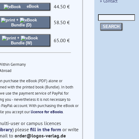
» Contact
44.50 €
eBook
+
58.50 €
Bundle (D)
SEARCH
+
65.00 €
Bundle (W)
 Within Germany
 Abroad
an purchase the eBook (PDF) alone or
ed with the printed book (Bundle). In both
we use the payment service of PayPal for
ng you - nevertheless it is not necessary to
 PayPal-account. With purchasing the eBook or
le you accept our
licence for eBooks
.
multi-user or campus licences
ibrary
) please
fill in the form
or write
mail to
order@logos-verlag.de