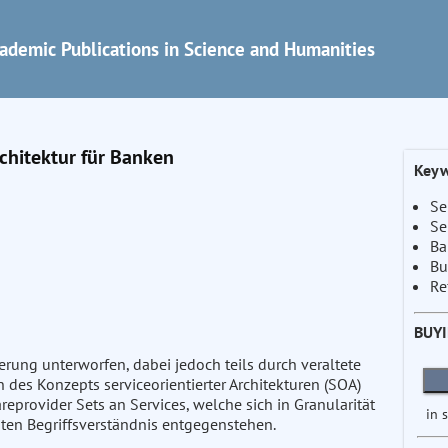
ademic Publications in Science and Humanities
rchitektur für Banken
Keyw
Se
Se
Ba
Bu
Re
BUY
derung unterworfen, dabei jedoch teils durch veraltete
des Konzepts serviceorientierter Architekturen (SOA)
eprovider Sets an Services, welche sich in Granularität
in 
ten Begriffsverständnis entgegenstehen.