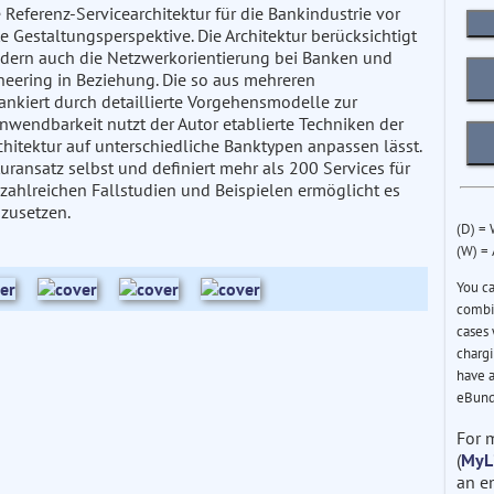
Referenz-Servicearchitektur für die Bankindustrie vor
e Gestaltungsperspektive. Die Architektur berücksichtigt
ndern auch die Netzwerkorientierung bei Banken und
neering in Beziehung. Die so aus mehreren
lankiert durch detaillierte Vorgehensmodelle zur
Anwendbarkeit nutzt der Autor etablierte Techniken der
hitektur auf unterschiedliche Banktypen anpassen lässt.
uransatz selbst und definiert mehr als 200 Services für
zahlreichen Fallstudien und Beispielen ermöglicht es
nzusetzen.
(D) =
(W) =
You c
combin
cases 
chargi
have a
eBund
For 
(
MyL
an e