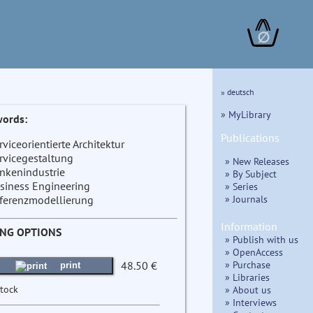
∅
» deutsch
» MyLibrary
ords:
Publications
rviceorientierte Architektur
rvicegestaltung
» New Releases
nkenindustrie
» By Subject
siness Engineering
» Series
» Journals
ferenzmodellierung
Information
ING OPTIONS
» Publish with us
» OpenAccess
» Purchase
48.50 €
print
» Libraries
stock
» About us
» Interviews