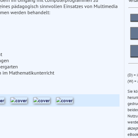
 Kindern im Umgang mit Computerprogrammen zu
Versa
eines pädagogisch sinnvollen Einsatzes von Multimedia
hemen werden behandelt:
t
ungen
dergarten
n im Mathematikunterricht
(D) = 
(W) =
Sie k
herun
gedru
beider
Nutzu
werde
akzep
eBook