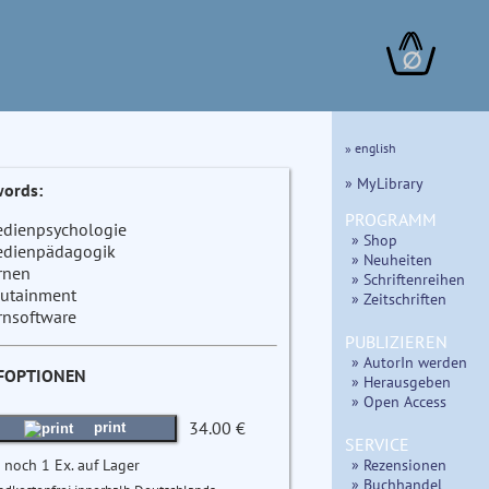
∅
» english
» MyLibrary
ords:
PROGRAMM
dienpsychologie
» Shop
dienpädagogik
» Neuheiten
rnen
» Schriftenreihen
utainment
» Zeitschriften
rnsoftware
PUBLIZIEREN
» AutorIn werden
FOPTIONEN
» Herausgeben
» Open Access
34.00 €
print
SERVICE
 noch 1 Ex. auf Lager
» Rezensionen
» Buchhandel