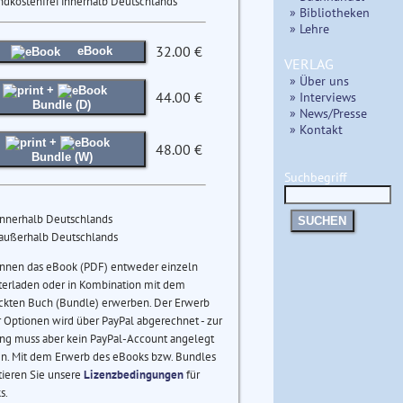
ndkostenfrei innerhalb Deutschlands
» Bibliotheken
» Lehre
32.00 €
eBook
VERLAG
» Über uns
+
44.00 €
» Interviews
Bundle (D)
» News/Presse
» Kontakt
+
48.00 €
Bundle (W)
Suchbegriff
innerhalb Deutschlands
SUCHEN
 außerhalb Deutschlands
önnen das eBook (PDF) entweder einzeln
terladen oder in Kombination mit dem
ckten Buch (Bundle) erwerben. Der Erwerb
 Optionen wird über PayPal abgerechnet - zur
ng muss aber kein PayPal-Account angelegt
n. Mit dem Erwerb des eBooks bzw. Bundles
tieren Sie unsere
Lizenzbedingungen
für
s.