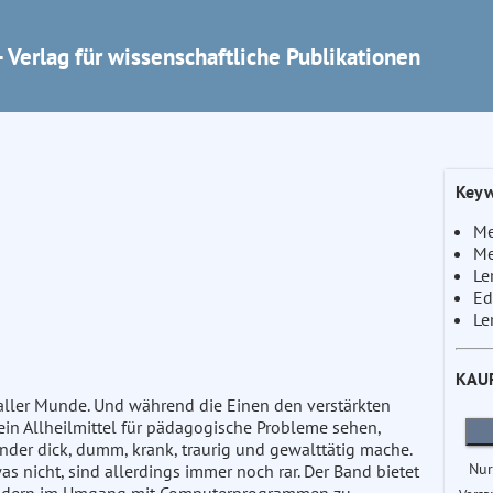
 Verlag für wissenschaftliche Publikationen
Keyw
Me
Me
Le
Ed
Le
KAU
 aller Munde. Und während die Einen den verstärkten
 ein Allheilmittel für pädagogische Probleme sehen,
nder dick, dumm, krank, traurig und gewalttätig mache.
Nur
s nicht, sind allerdings immer noch rar. Der Band bietet