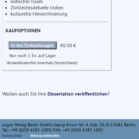
indischer Islam
Zivilrechtsdebatte Indien
kulturelle Hierarchisierung
KAUFOPTIONEN
40.50 €
In den Einkaufswagen
Nur noch 1 Ex. auf Lager
Versandkostenfrei innerhalb Deutschlands
Wollen auch Sie Ihre
Dissertation veröffentlichen
?
Logos Verlag Berlin GmbH, Georg-Knorr-Str. 4, Geb. 10, D-12681 Berlin,
Tel.: +49 (0)30 4285 1090, FAX: +49 (0)30 4285 1092
Datenschutz
Vertrag widerrufen