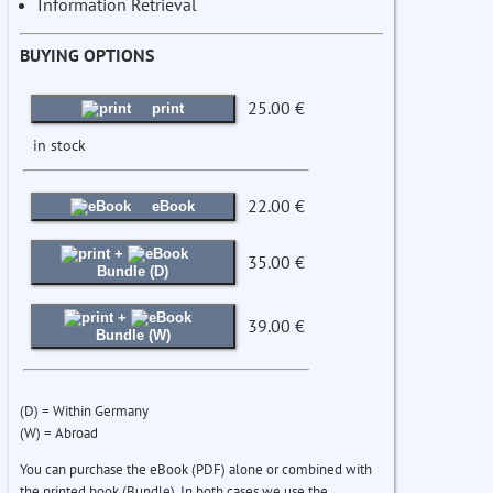
Information Retrieval
BUYING OPTIONS
25.00 €
print
in stock
22.00 €
eBook
+
35.00 €
Bundle (D)
+
39.00 €
Bundle (W)
(D) = Within Germany
(W) = Abroad
You can purchase the eBook (PDF) alone or combined with
the printed book (Bundle). In both cases we use the